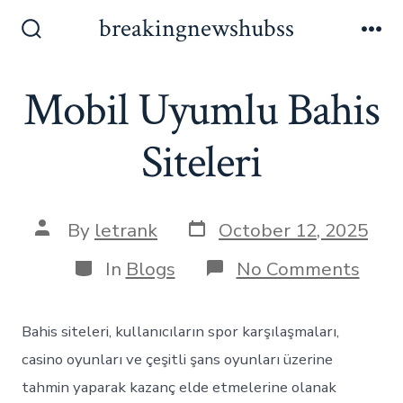
Skip
breakingnewshubss
to
Search
Me
Toggle
content
Mobil Uyumlu Bahis
Siteleri
Post
Post
By
letrank
October 12, 2025
date
author
Categories
on
In
Blogs
No Comments
Mobi
Uyu
Bahi
Bahis siteleri, kullanıcıların spor karşılaşmaları,
Sitel
casino oyunları ve çeşitli şans oyunları üzerine
tahmin yaparak kazanç elde etmelerine olanak