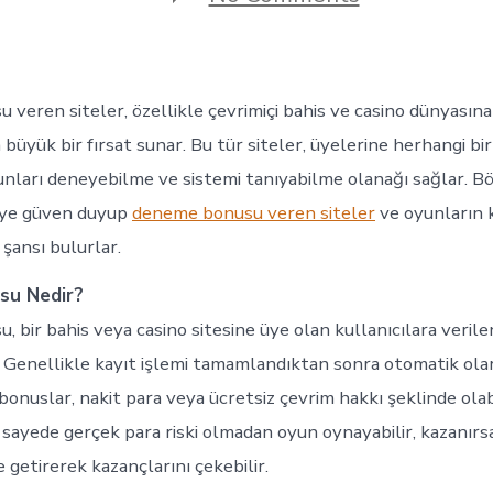
Hesap
Açmadan
Deneme
Bonusu
Alabileceğin
veren siteler, özellikle çevrimiçi bahis ve casino dünyasına
Siteler
in büyük bir fırsat sunar. Bu tür siteler, üyelerine herhangi bi
nları deneyebilme ve sistemi tanıyabilme olanağı sağlar. B
eye güven duyup
deneme bonusu veren siteler
ve oyunların k
şansı bulurlar.
su Nedir?
bir bahis veya casino sitesine üye olan kullanıcılara verilen
. Genellikle kayıt işlemi tamamlandıktan sonra otomatik ola
bonuslar, nakit para veya ücretsiz çevrim hakkı şeklinde olabi
 sayede gerçek para riski olmadan oyun oynayabilir, kazanırsa
e getirerek kazançlarını çekebilir.