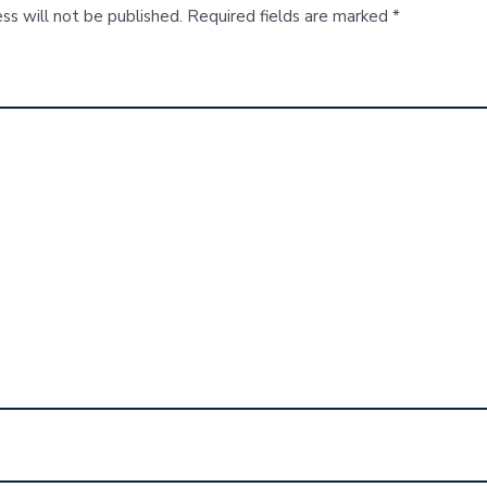
ss will not be published.
Required fields are marked
*