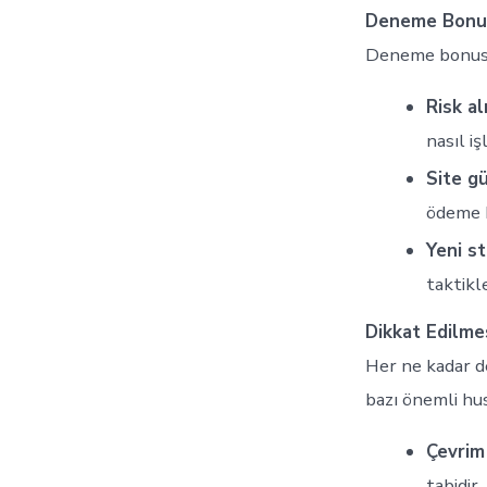
Deneme Bonusu
Deneme bonusu 
Risk a
nasıl iş
Site gü
ödeme h
Yeni st
taktikl
Dikkat Edilme
Her ne kadar d
bazı önemli hus
Çevrim 
tabidir