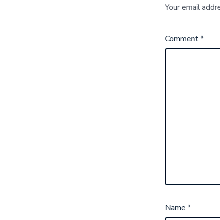
Your email addre
Comment
*
Name
*