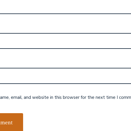
me, email, and website in this browser for the next time I comm