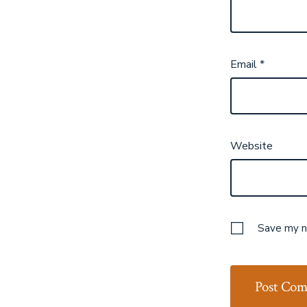
Email
*
Website
Save my na