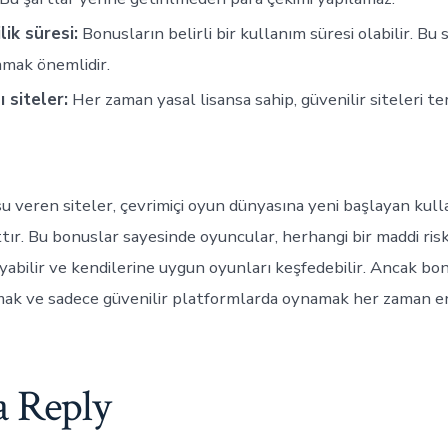
lik süresi:
Bonusların belirli bir kullanım süresi olabilir. Bu 
mak önemlidir.
ı siteler:
Her zaman yasal lisansa sahip, güvenilir siteleri t
veren siteler, çevrimiçi oyun dünyasına yeni başlayan kullan
attır. Bu bonuslar sayesinde oyuncular, herhangi bir maddi ri
abilir ve kendilerine uygun oyunları keşfedebilir. Ancak bon
mak ve sadece güvenilir platformlarda oynamak her zaman e
a Reply