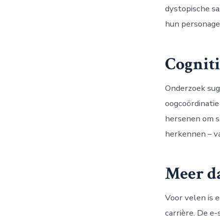
dystopische sa
hun personage
Cognit
Onderzoek sugg
oogcoördinatie
hersenen om sn
herkennen – v
Meer d
Voor velen is 
carrière. De 