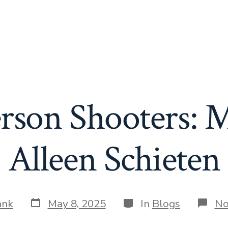
erson Shooters: 
Alleen Schieten
Post
Categories
ank
May 8, 2025
In
Blogs
No
date