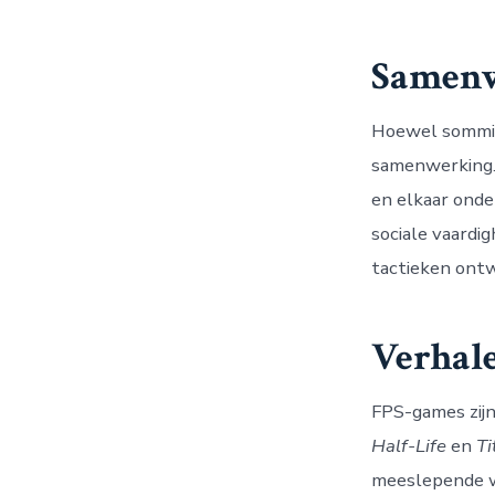
Samenw
Hoewel sommige
samenwerking.
en elkaar onde
sociale vaardi
tactieken ontw
Verhal
FPS-games zijn
Half-Life
en
Ti
meeslepende w