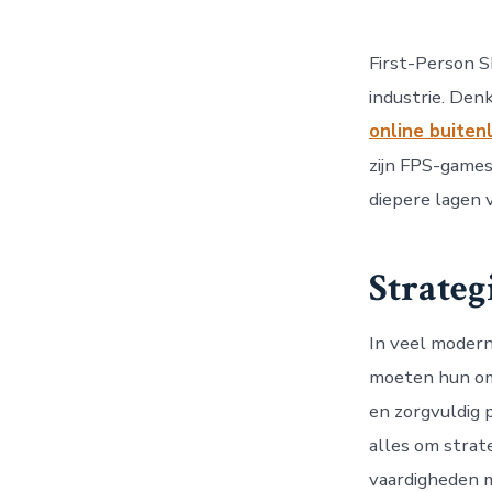
First-Person S
industrie. Denk
online buiten
zijn FPS-games
diepere lagen 
Strateg
In veel modern
moeten hun omg
en zorgvuldig 
alles om strat
vaardigheden m