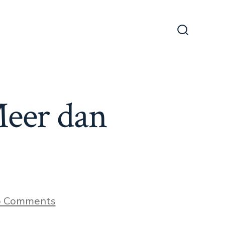
Search
Toggle
Meer dan
on
 Comments
First-
Person