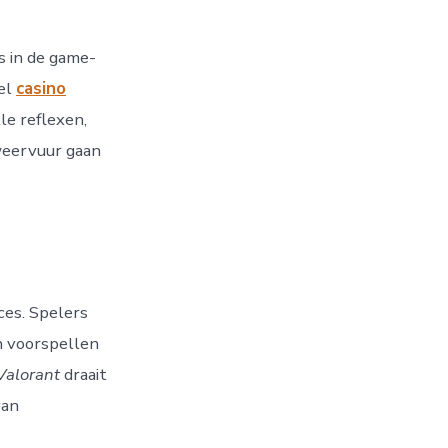
Shooters:
Meer
dan
s in de game-
Alleen
Schieten
el
casino
le reflexen,
weervuur gaan
ces. Spelers
n voorspellen
Valorant
draait
van