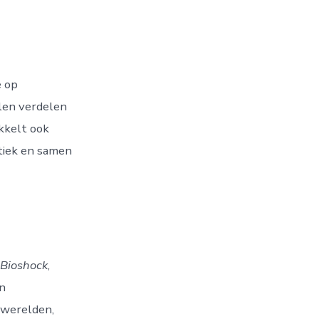
e op
len verdelen
kkelt ook
itiek en samen
Bioshock
,
n
 werelden,