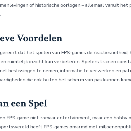
menlevingen of historische oorlogen – allemaal vanuit het 
.
ieve Voordelen
ereert dat het spelen van FPS-games de reactiesnelheid, 
 en ruimtelijk inzicht kan verbeteren. Spelers trainen cons
el beslissingen te nemen, informatie te verwerken en pat
aardigheden die ook buiten het scherm van pas kunnen kom
an een Spel
een FPS-game niet zomaar entertainment, maar een hobby o
e-sportswereld heeft FPS-games omarmd met miljoenenpubl