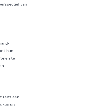
perspectief van
hand-
tant hun
ronen te
en.
f zelfs een
ieken en