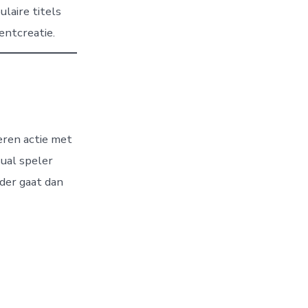
laire titels
entcreatie.
eren actie met
sual speler
rder gaat dan