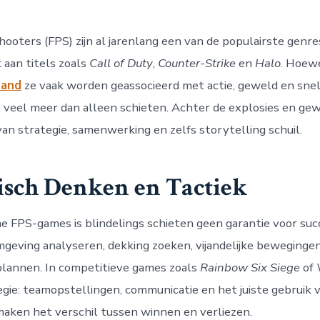
hooters (FPS) zijn al jarenlang een van de populairste genre
 aan titels zoals
Call of Duty
,
Counter-Strike
en
Halo
. Hoew
land
ze vaak worden geassocieerd met actie, geweld en snel
 veel meer dan alleen schieten. Achter de explosies en ge
van strategie, samenwerking en zelfs storytelling schuil.
isch Denken en Tactiek
e FPS-games is blindelings schieten geen garantie voor suc
eving analyseren, dekking zoeken, vijandelijke beweginge
plannen. In competitieve games zoals
Rainbow Six Siege
of
egie: teamopstellingen, communicatie en het juiste gebruik 
aken het verschil tussen winnen en verliezen.