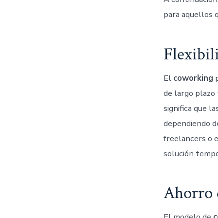
para aquellos q
Flexibil
El
coworking
p
de largo plazo 
significa que 
dependiendo de
freelancers o 
solución tempo
Ahorro 
El modelo de
c