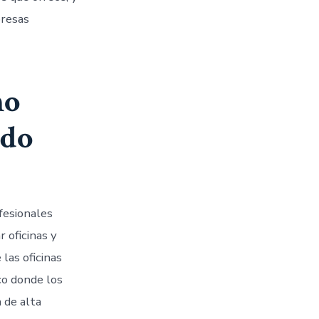
presas
mo
ado
fesionales
 oficinas y
 las oficinas
o donde los
 de alta