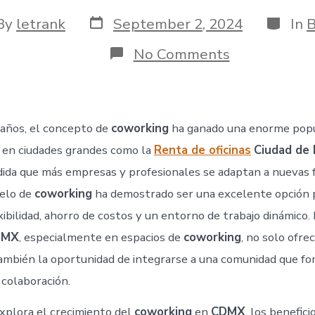
Post
Catego
By
letrank
September 2, 2024
In
B
date
or
on
No Comments
Coworking
en
CDMX:
La
Solución
 años, el concepto de
coworking
ha ganado una enorme popu
Ideal
para
 en ciudades grandes como la
Renta de oficinas
Ciudad de 
Profesionale
dida que más empresas y profesionales se adaptan a nuevas 
y
Empresas
delo de
coworking
ha demostrado ser una excelente opción 
Emergentes
ibilidad, ahorro de costos y un entorno de trabajo dinámico.
CDMX
, especialmente en espacios de
coworking
, no solo ofre
 también la oportunidad de integrarse a una comunidad que f
 colaboración.
explora el crecimiento del
coworking
en
CDMX
, los benefici