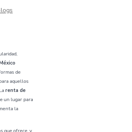
ries
logs
laridad,
México
s
formas de
para aquellos
 La
renta de
ce un lugar para
omenta la
os que ofrece, y