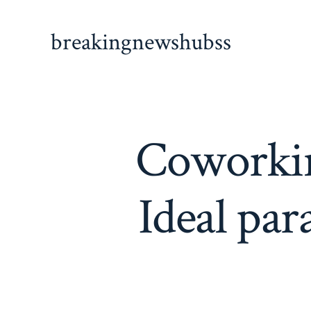
Skip
to
breakingnewshubss
content
Coworki
Ideal par