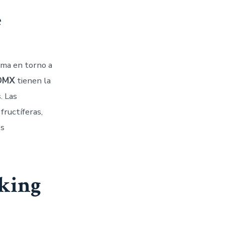
e
rma en torno a
DMX
tienen la
. Las
fructíferas,
os
rking