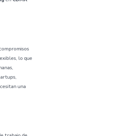
s compromisos
exibles, lo que
manas,
tartups,
cesitan una
e trabajo de