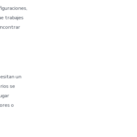
iguraciones,
ue trabajes
encontrar
cesitan un
rios se
ugar
ores o