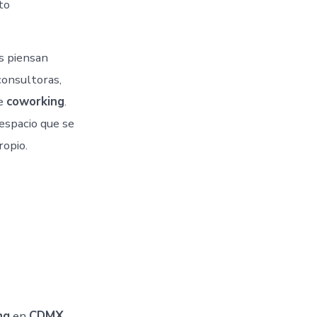
to
s piensan
consultoras,
de
coworking
.
espacio que se
ropio.
ng
en
CDMX