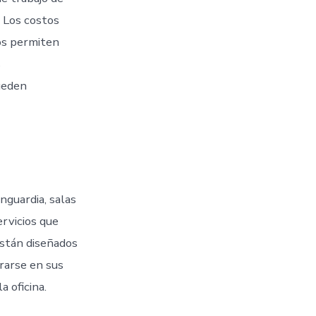
. Los costos
os permiten
s
ueden
nguardia, salas
ervicios que
están diseñados
rarse en sus
a oficina.